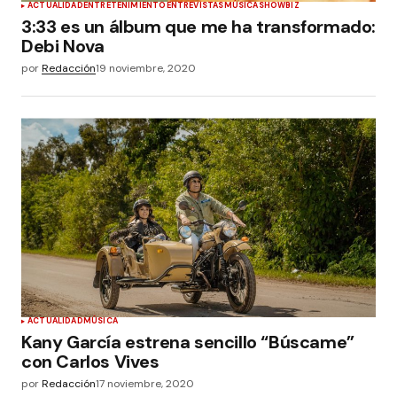
ACTUALIDAD
ENTRETENIMIENTO
ENTREVISTAS
MÚSICA
SHOWBIZ
3:33 es un álbum que me ha transformado:
Debi Nova
por
Redacción
19 noviembre, 2020
ACTUALIDAD
MÚSICA
Kany García estrena sencillo “Búscame”
con Carlos Vives
por
Redacción
17 noviembre, 2020