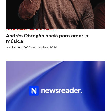
ENTRETENIMIENTO
ENTREVISTAS
MÚSICA
Andrés Obregón nació para amar la
música
por
Redacción
30 septiembre, 2020