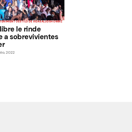
TENIMIENTO
ESTILO DE VIDA
SALUD
SHOWBIZ
libre le rinde
 a sobrevivientes
er
julio, 2022