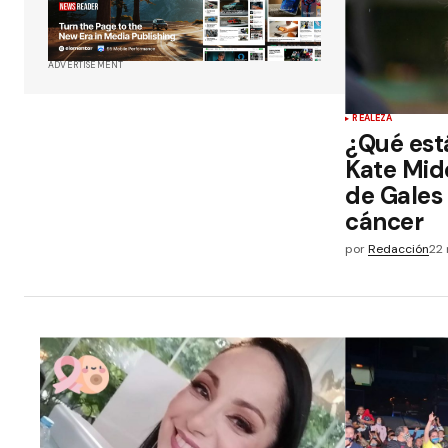
ADVERTISEMENT
REALEZA
¿Qué est
Kate Mid
de Gales
cáncer
por
Redacción
22