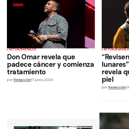
ACTUALIDAD
SALUD
ACTUALIDAD
SAL
Don Omar revela que
“Revisen
padece cáncer y comienza
lunares”
tratamiento
revela q
piel
por
Redacción
17 junio, 2024
por
Redacción
1