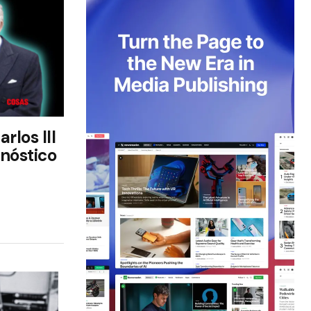
rlos III
gnóstico