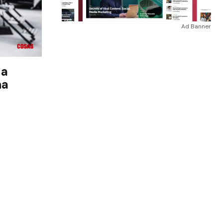
Ad Banner
 a
na