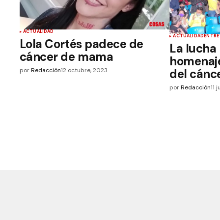
ACTUALIDAD
ACTUALIDAD
ENTRE
Lola Cortés padece de
La lucha 
cáncer de mama
homenaje
por
Redacción
12 octubre, 2023
del cánc
por
Redacción
11 