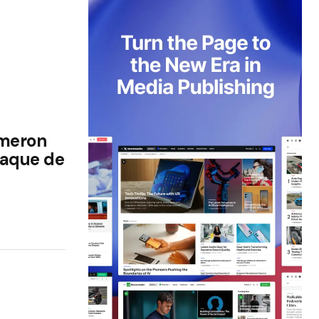
meron
taque de