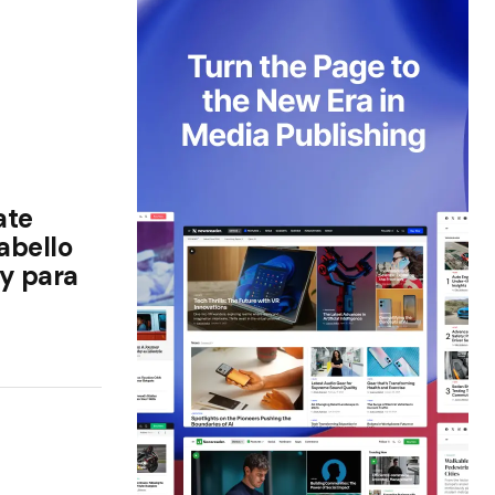
ate
abello
y para