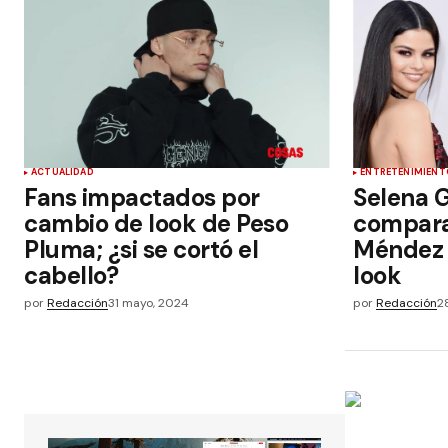
ACTUALIDAD
ENTRETENIMIENT
Fans impactados por
Selena 
cambio de look de Peso
compara
Pluma; ¿si se cortó el
Méndez 
cabello?
look
por
Redacción
31 mayo, 2024
por
Redacción
2