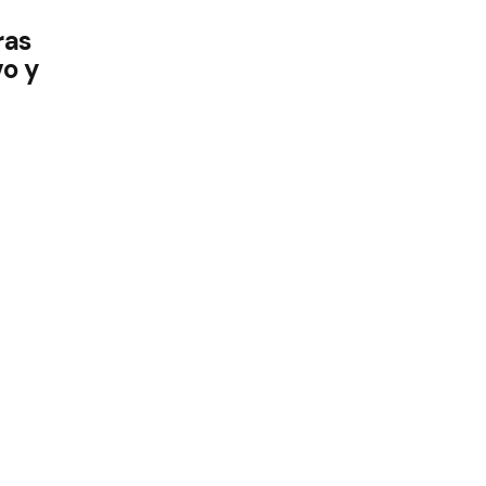
ras
o y