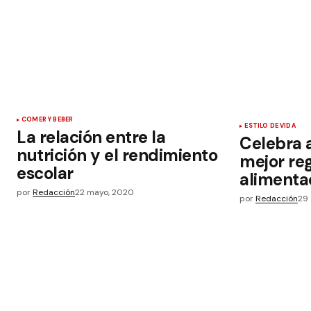
COMER Y BEBER
ESTILO DE VIDA
La relación entre la
Celebra a
nutrición y el rendimiento
mejor re
escolar
alimenta
por
Redacción
22 mayo, 2020
por
Redacción
29 