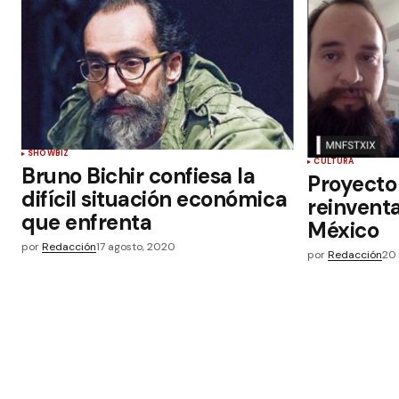
SHOWBIZ
CULTURA
Bruno Bichir confiesa la
Proyecto
difícil situación económica
reinventa
que enfrenta
México
por
Redacción
17 agosto, 2020
por
Redacción
20