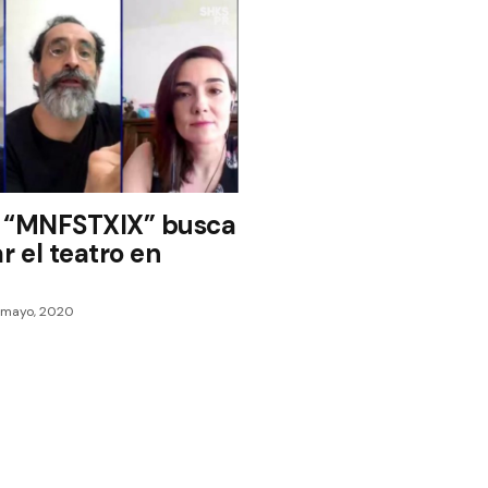
 “MNFSTXlX” busca
r el teatro en
 mayo, 2020