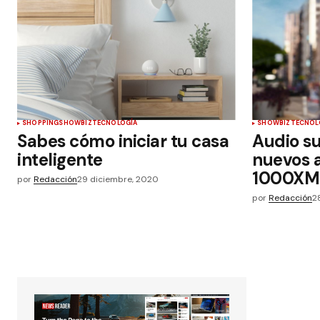
SHOPPING
SHOWBIZ
TECNOLOGÍA
SHOWBIZ
TECNOL
Sabes cómo iniciar tu casa
Audio su
inteligente
nuevos 
1000XM
por
Redacción
29 diciembre, 2020
por
Redacción
2