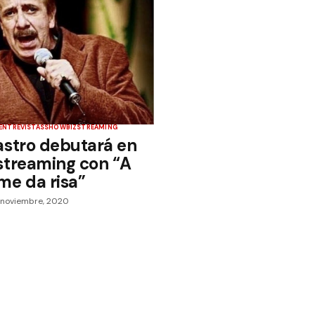
ENTREVISTAS
SHOWBIZ
STREAMING
astro debutará en
streaming con “A
me da risa”
 noviembre, 2020