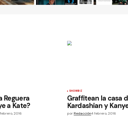
SHOWBIZ
a Reguera
Graffitean la casa 
ye a Kate?
Kardashian y Kany
 febrero, 2016
por
Redacción
4 febrero, 2016