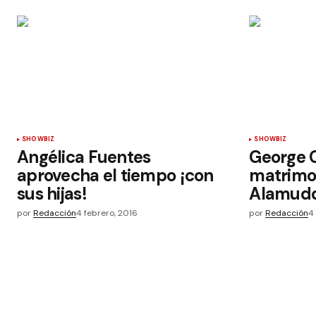
SHOWBIZ
SHOWBIZ
Angélica Fuentes
George C
aprovecha el tiempo ¡con
matrimo
sus hijas!
Alamuddi
por
Redacción
4 febrero, 2016
por
Redacción
4