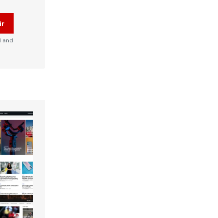
ir
d and