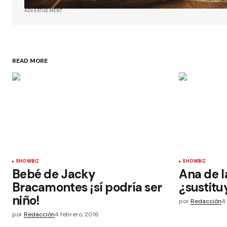
ADVERTISEMENT
READ MORE
SHOWBIZ
SHOWBIZ
Bebé de Jacky
Ana de l
Bracamontes ¡sí podría ser
¿sustitu
niño!
por
Redacción
4
por
Redacción
4 febrero, 2016