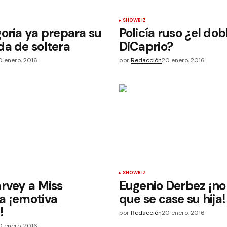
SHOWBIZ
oria ya prepara su
Policía ruso ¿el dob
a de soltera
DiCaprio?
0 enero, 2016
por
Redacción
20 enero, 2016
SHOWBIZ
rvey a Miss
Eugenio Derbez ¡no
a ¡emotiva
que se case su hija!
!
por
Redacción
20 enero, 2016
0 enero, 2016