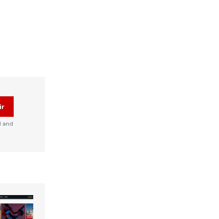
ir
d and