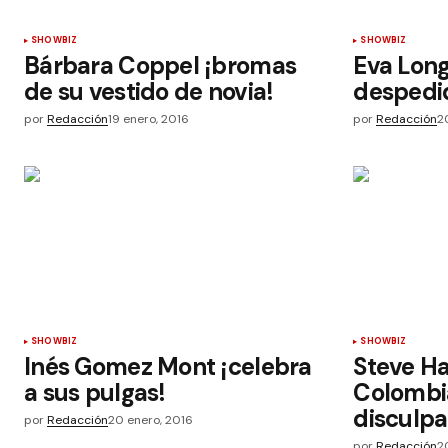
SHOWBIZ
SHOWBIZ
Bárbara Coppel ¡bromas
Eva Long
de su vestido de novia!
despedid
por
Redacción
19 enero, 2016
por
Redacción
2
SHOWBIZ
SHOWBIZ
Inés Gomez Mont ¡celebra
Steve Ha
a sus pulgas!
Colombi
disculpa
por
Redacción
20 enero, 2016
por
Redacción
2