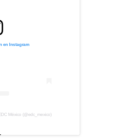
ón en Instagram
 EDC México (@edc_mexico)