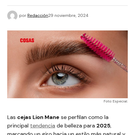
por
Redacción
29 noviembre, 2024
Foto: Especial.
Las
cejas Lion Mane
se perfilan como la
principal
tendencia
de belleza para
2025
,
marcando un giro hacia un estilo más natural y