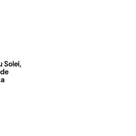
 Solei,
 de
ta