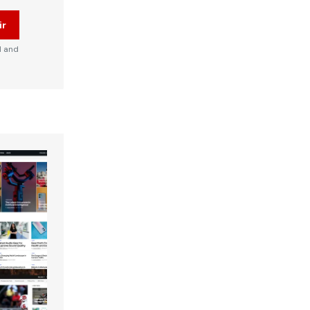
ir
d and