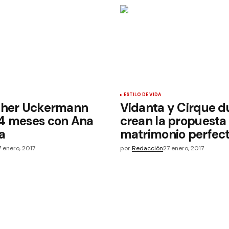
ESTILO DE VIDA
pher Uckermann
Vidanta y Cirque du
4 meses con Ana
crean la propuesta
a
matrimonio perfec
7 enero, 2017
por
Redacción
27 enero, 2017