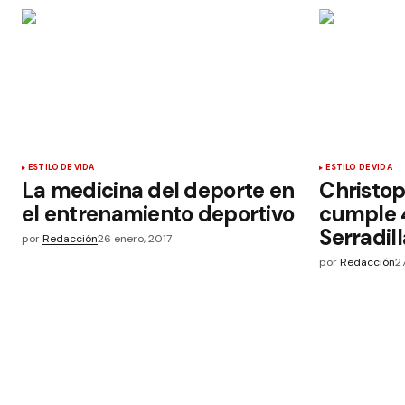
ESTILO DE VIDA
ESTILO DE VIDA
La medicina del deporte en
Christo
el entrenamiento deportivo
cumple 
Serradill
por
Redacción
26 enero, 2017
por
Redacción
2