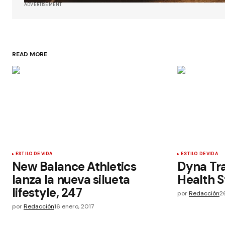
ADVERTISEMENT
READ MORE
ESTILO DE VIDA
ESTILO DE VIDA
New Balance Athletics
Dyna Tra
lanza la nueva silueta
Health S
lifestyle, 247
por
Redacción
2
por
Redacción
16 enero, 2017