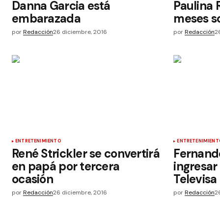
Danna Garcia está
Paulina 
embarazada
meses so
por
Redacción
26 diciembre, 2016
por
Redacción
2
ENTRETENIMIENTO
ENTRETENIMIENT
René Strickler se convertirá
Fernando
en papá por tercera
ingresar 
ocasión
Televisa
por
Redacción
26 diciembre, 2016
por
Redacción
2