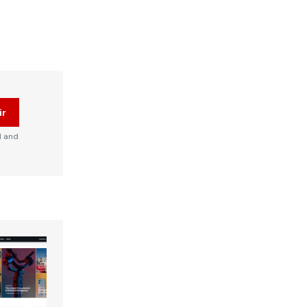
ir
d and