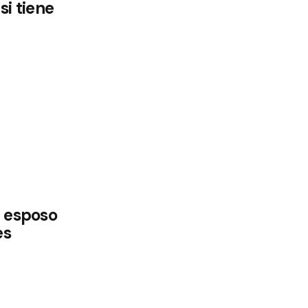
si tiene
u esposo
es