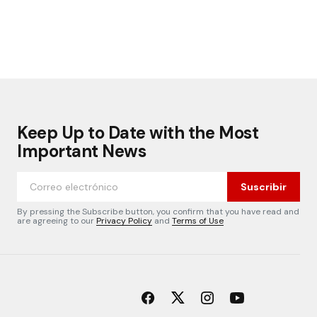
Keep Up to Date with the Most
Important News
Suscribir
By pressing the Subscribe button, you confirm that you have read and
are agreeing to our
Privacy Policy
and
Terms of Use