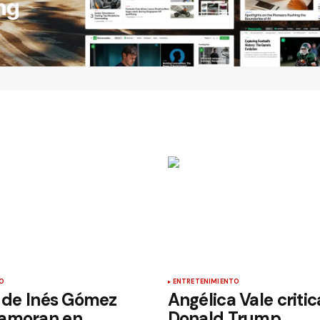
O
ENTRETENIMIENTO
s de Inés Gómez
Angélica Vale critic
amoran en
Donald Trump