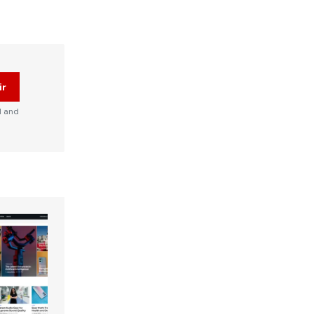
ir
d and