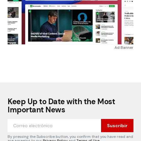
Ad Banner
Keep Up to Date with the Most
Important News
Suscribir
By pressing the Subscribe button, you confirm that you have read and
are agreeing to our
Privacy Policy
and
Terms of Use