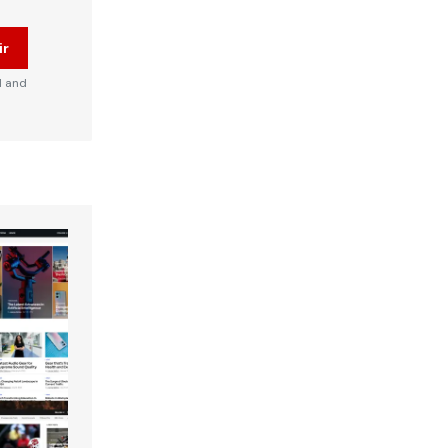
ir
d and