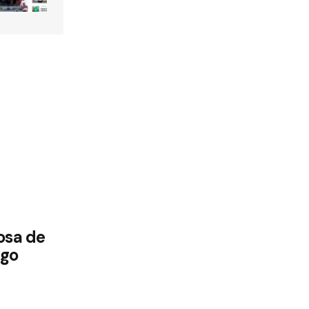
osa de
ego