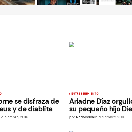
O
ENTRETENIMIENTO
orne se disfraza de
Ariadne Díaz orgull
aus y de diablita
su pequeño hijo Di
5 diciembre, 2016
por
Redacción
15 diciembre, 2016