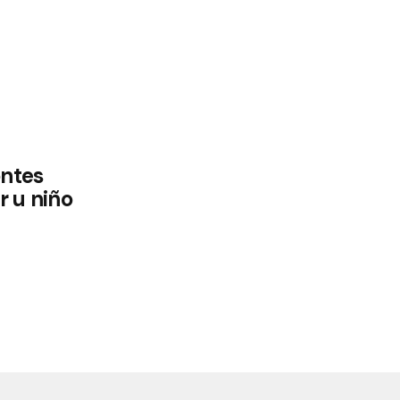
ntes
r u niño