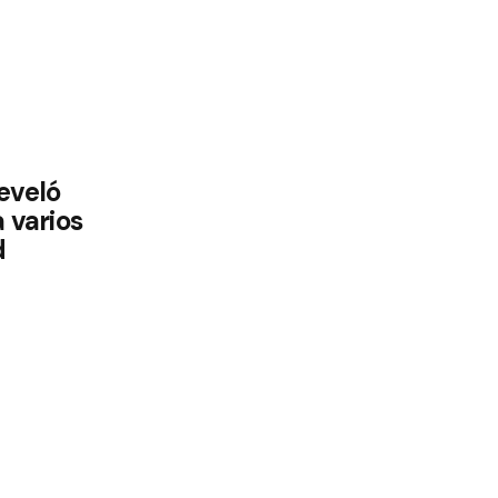
eveló
 varios
d