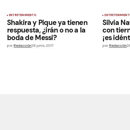
ENTRETENIMIENTO
ENTRETENIMIENT
Shakira y Pique ya tienen
Silvia N
respuesta, ¿irán o no a la
con tiern
boda de Messi?
¡es idént
por
Redacción
28 junio, 2017
por
Redacción
2