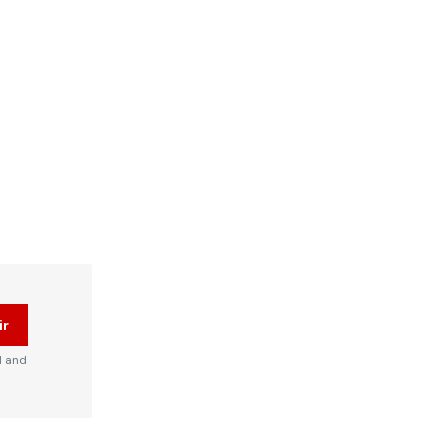
ir
d and