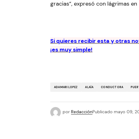
gracias”, expresó con lágrimas en 
Si quieres recibir esta y otras n
¡es muy simple!
ADAMARI LOPEZ
ALAÏA
CONDUCTORA
PUER
por
Redacción
Publicado
mayo 09, 2