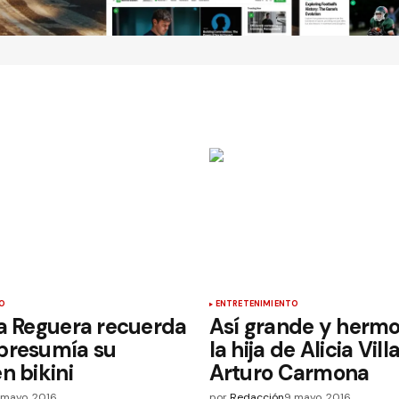
O
ENTRETENIMIENTO
a Reguera recuerda
Así grande y hermo
presumía su
la hija de Alicia Vill
n bikini
Arturo Carmona
 mayo, 2016
por
Redacción
9 mayo, 2016