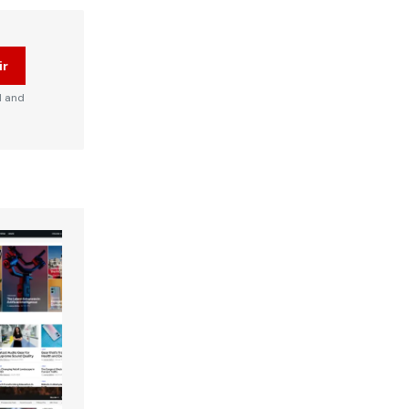
ir
d and