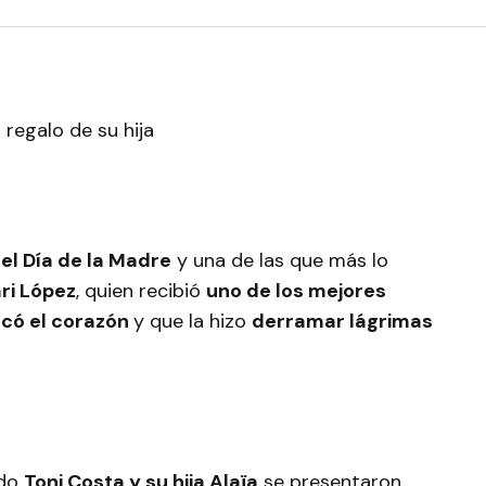
el Día de la Madre
y una de las que más lo
i López
, quien recibió
uno de los mejores
tocó el corazón
y que la hizo
derramar lágrimas
ndo
Toni Costa y su hija Alaïa
se presentaron