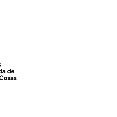
s
da de
 Cosas