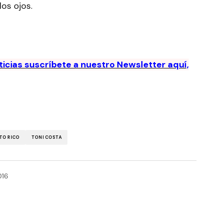
los ojos.
oticias suscríbete a nuestro Newsletter aquí,
TO RICO
TONI COSTA
016