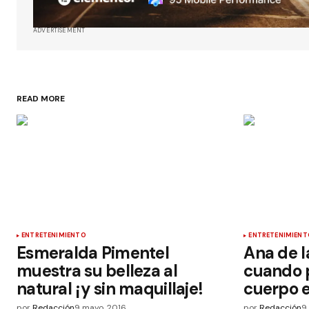
ADVERTISEMENT
READ MORE
ENTRETENIMIENTO
ENTRETENIMIENT
Esmeralda Pimentel
Ana de l
muestra su belleza al
cuando 
natural ¡y sin maquillaje!
cuerpo e
por
Redacción
9 mayo, 2016
por
Redacción
9