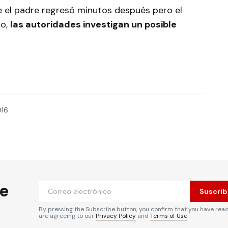
e el padre regresó minutos después pero el
go,
las autoridades investigan un posible
016
he
Suscrib
By pressing the Subscribe button, you confirm that you have rea
are agreeing to our
Privacy Policy
and
Terms of Use