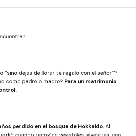
“sino dejas de llorar te regalo con el señor”?
cho como padre o madre?
Para un matrimonio
ontrol.
7 años perdido en el bosque de Hokkaido
. Al
perdió cuando recogían vegetales silvestres, una