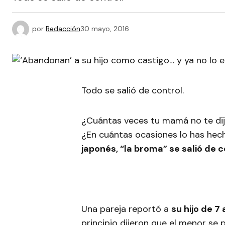
por
Redacción
30 mayo, 2016
Todo se salió de control.
¿Cuántas veces tu mamá no te dijo 
¿En cuántas ocasiones lo has he
japonés, “la broma” se salió de c
Una pareja reportó a
su hijo de 
principio dijeron que el menor se 