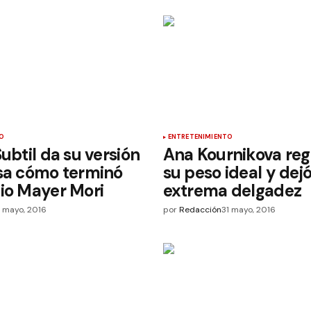
O
ENTRETENIMIENTO
Subtil da su versión
Ana Kournikova reg
sa cómo terminó
su peso ideal y dejó
io Mayer Mori
extrema delgadez
1 mayo, 2016
por
Redacción
31 mayo, 2016