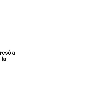
resó a
 la