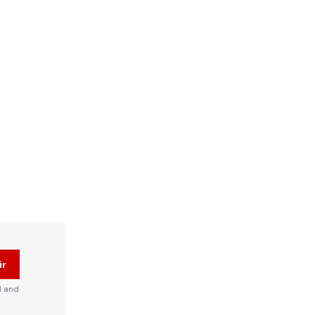
ir
d and