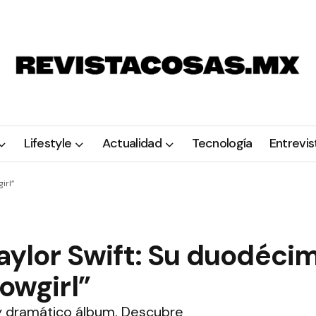
Lifestyle
Actualidad
Tecnología
Entrevis
irl”
Taylor Swift: Su duodéci
owgirl”
 y dramático álbum. Descubre