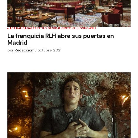
ACTUALIDAD
ARTE
ESTILO DE VIDA
LIFESTYLE
LUJO
SHOWBIZ
La franquicia RLH abre sus puertas en
Madrid
por
Redacción
13 octubre, 2021