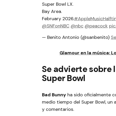
Super Bowl LX.
Bay Area.
February 2026.
#AppleMusicHalfti
@SNFonNBC
@nbc
@peacock
pic
— Benito Antonio (@sanbenito)
Se
Glamour en la música: L
Se advierte sobre l
Super Bowl
Bad Bunny
ha sido oficialmente c
medio tiempo del Super Bowl, un 
y comentarios.